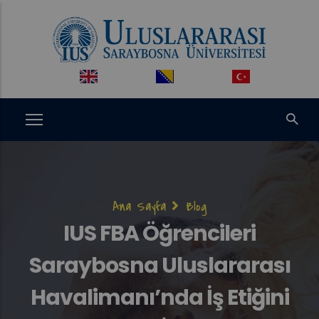
Ana
içeriğe
atla
Sayfa
Ana Sayfa
Blog
yolu
IUS FBA Öğrencileri
Saraybosna Uluslararası
Havalimanı’nda İş Etiğini