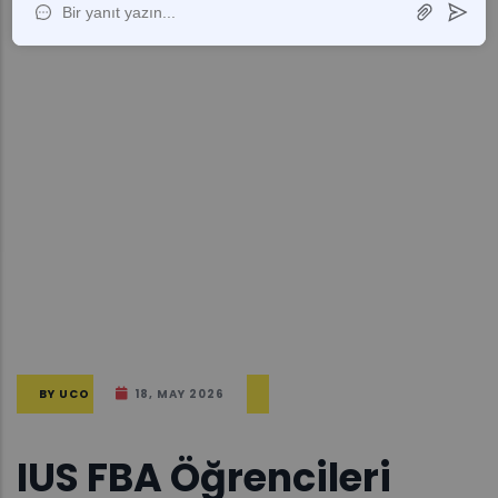
BY
UCO
18, MAY 2026
IUS FBA Öğrencileri