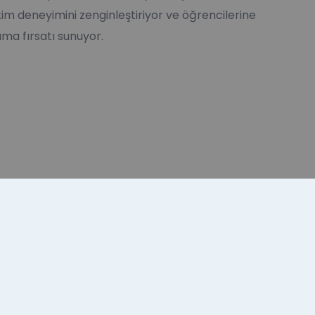
m deneyimini zenginleştiriyor ve öğrencilerine
ma fırsatı sunuyor.