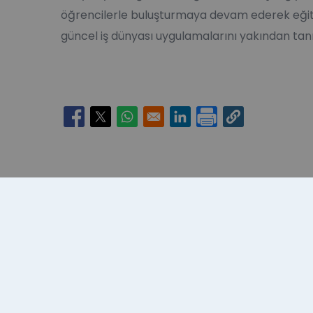
öğrencilerle buluşturmaya devam ederek eğiti
güncel iş dünyası uygulamalarını yakından tanı
Opens in a new window
Opens in a new window
Opens in a new window
Opens in a new window