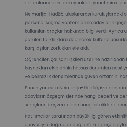
ortamlarında insan kaynakları yönetiminin gün
Neimarlija-Hadžić, uluslararası kuruluşlardaki 
personel seçme yöntemleri ile adayların geçmi
kullanılan araçlar hakkında bilgi verdi. Ayrıca
görülen farklılıklara değinerek kültürel unsurla
karşılaşılan zorlukları ele aldı.
Öğrenciler, çalışan ilişkileri üzerine hazırlanan
kaynakları ekiplerinin hassas durumları nasıl yö
ve belirsizlik dönemlerinde güven ortamını nas
Bunun yanı sıra Neimarlija-Hadžić, işverenlerin 
adayların özgeçmişlerinde hangi beceri ve dene
süreçlerinde işverenlerin hangi niteliklere öncel
Katılımcılar tarafından büyük ilgi gören etkinli
dünyasıyla doğrudan bağlantı kuran içeriğiyle t