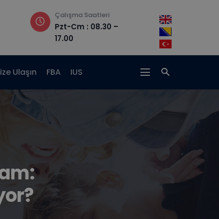
Çalışma Saatleri
Adres
Pzt-Cm : 08.30 –
Hrasnička ce
17.00
15, 71210 Ilidža
ize Ulaşın
FBA
IUS
dam:
yor?