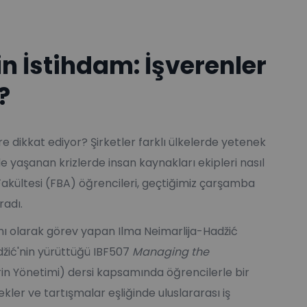
in İstihdam: İşverenler
?
e dikkat ediyor? Şirketler farklı ülkelerde yetenek
de yaşanan krizlerde insan kaynakları ekipleri nasıl
akültesi (FBA) öğrencileri, geçtiğimiz çarşamba
radı.
anı olarak görev yapan Ilma Neimarlija-Hadžić
odžić'nin yürüttüğü IBF507
Managing the
rin Yönetimi) dersi kapsamında öğrencilerle bir
ler ve tartışmalar eşliğinde uluslararası iş