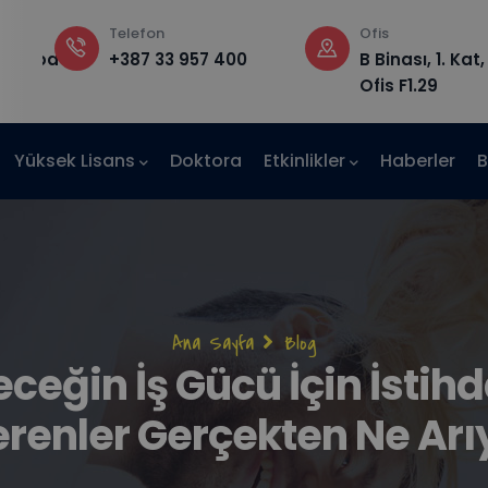
Telefon
Ofis
edu.ba
+387 33 957 400
B Binası, 1. Kat,
Ofis F1.29
Yüksek Lisans
Doktora
Etkinlikler
Haberler
B
Sayfa
Ana Sayfa
Blog
eceğin İş Gücü İçin İstih
yolu
erenler Gerçekten Ne Arı