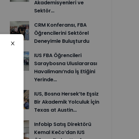
Akademisyenleri ve
Sektör…
CRM Konferansı, FBA
Öğrencilerini Sektörel
Deneyimle Buluşturdu
IUS FBA Öğrencileri
Saraybosna Uluslararası
Havalimanı’nda İş Etiğini
Yerinde…
IUS, Bosna Hersek’te Eşsiz
Bir Akademik Yolculuk İçin
Texas at Austin…
Infobip Satış Direktörü
Kemal Kečo’dan IUS