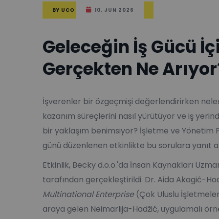
BY
UCO
10, JUN 2026
Geleceğin İş Gücü İç
Gerçekten Ne Arıyor
İşverenler bir özgeçmişi değerlendirirken neler
kazanım süreçlerini nasıl yürütüyor ve iş yerin
bir yaklaşım benimsiyor? İşletme ve Yönetim F
günü düzenlenen etkinlikte bu sorulara yanıt a
Etkinlik, Becky d.o.o.'da İnsan Kaynakları Uzm
tarafından gerçekleştirildi. Dr. Aida Akagić-H
Multinational Enterprise
(Çok Uluslu İşletmele
araya gelen Neimarlija-Hadžić, uygulamalı örnek