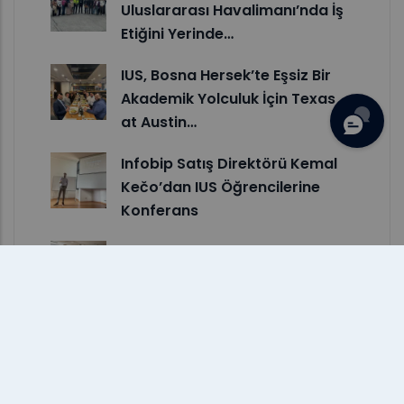
Uluslararası Havalimanı’nda İş
Etiğini Yerinde…
IUS, Bosna Hersek’te Eşsiz Bir
Akademik Yolculuk İçin Texas
at Austin…
Infobip Satış Direktörü Kemal
Kečo’dan IUS Öğrencilerine
Konferans
Teori ile Uygulama Arasında
Köprü: IUS Öğrencilerinden BH
Telecom’a Ziyaret
IUS Öğrencisi Tarik Okerić,
Bosna-Hersek Taekwondo Millî
Takımına Seçildi