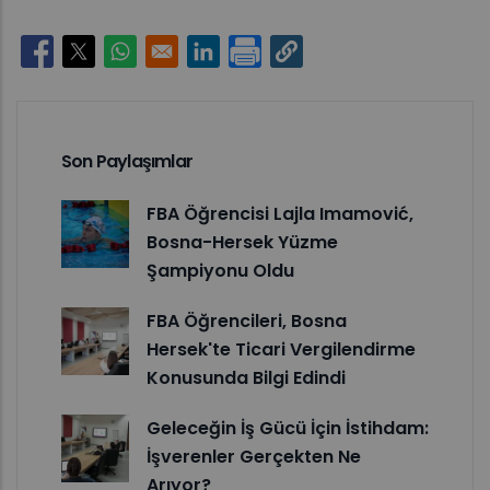
Opens in a new window
Opens in a new window
Opens in a new window
Opens in a new window
Son Paylaşımlar
FBA Öğrencisi Lajla Imamović,
Bosna-Hersek Yüzme
Şampiyonu Oldu
FBA Öğrencileri, Bosna
Hersek'te Ticari Vergilendirme
Konusunda Bilgi Edindi
Geleceğin İş Gücü İçin İstihdam:
İşverenler Gerçekten Ne
Arıyor?