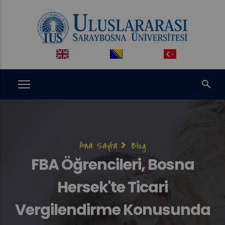
Ana
içeriğe
atla
Sayfa
Ana Sayfa
Blog
yolu
FBA Öğrencileri, Bosna
Hersek'te Ticari
Vergilendirme Konusunda