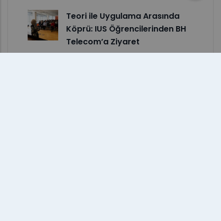
Teori ile Uygulama Arasında
Köprü: IUS Öğrencilerinden BH
Telecom’a Ziyaret
IUS Öğrencisi Tarik Okerić,
Bosna-Hersek Taekwondo Millî
Takımına Seçildi