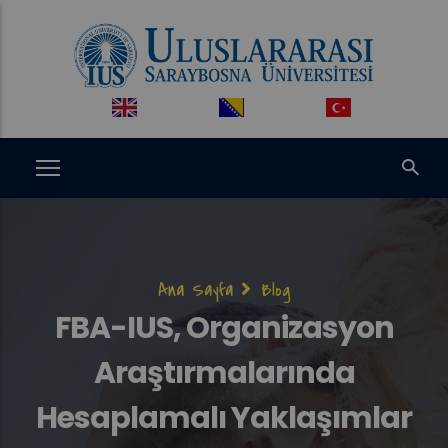
Ana
içeriğe
atla
Sayfa
Ana Sayfa
Blog
yolu
FBA-IUS, Organizasyon
Araştırmalarında
Hesaplamalı Yaklaşımlar