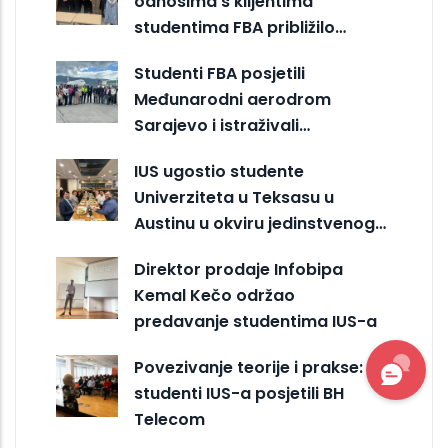
odnosima s klijentima
studentima FBA približilo…
Studenti FBA posjetili
Međunarodni aerodrom
Sarajevo i istraživali…
IUS ugostio studente
Univerziteta u Teksasu u
Austinu u okviru jedinstvenog…
Direktor prodaje Infobipa
Kemal Kečo održao
predavanje studentima IUS-a
Povezivanje teorije i prakse:
studenti IUS-a posjetili BH
Telecom