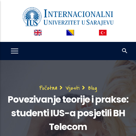
Skip
to
main
content
Breadcrumb
Početna
Vijesti
Blog
Povezivanje teorije i prakse:
studenti IUS-a posjetili BH
Telecom