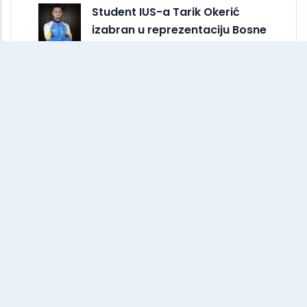
Student IUS-a Tarik Okerić
izabran u reprezentaciju Bosne
i Hercegovine u…
10 Juli 2026
Generalni sekretar Unije općina