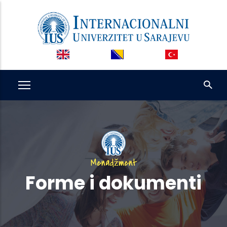
Skip
to
main
content
Menadžment
Forme i dokumenti