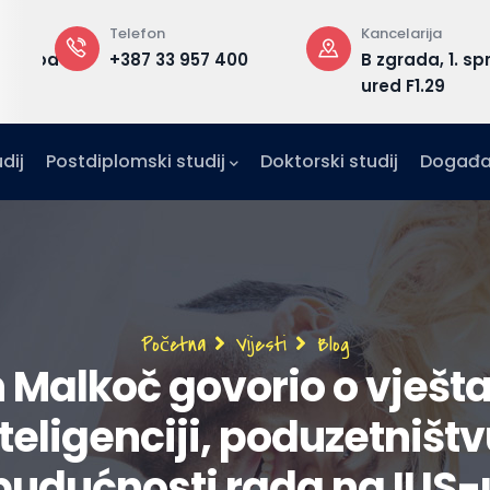
Telefon
Kancelarija
edu.ba
+387 33 957 400
B zgrada, 1. sp
ured F1.29
dij
Postdiplomski studij
Doktorski studij
Događa
Breadcrumb
Početna
Vijesti
Blog
 Malkoč govorio o vješt
teligenciji, poduzetništv
budućnosti rada na IUS-