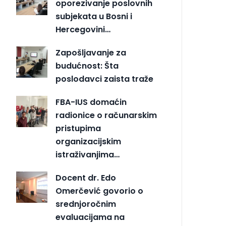
oporezivanje poslovnih
subjekata u Bosni i
Hercegovini…
Zapošljavanje za
budućnost: Šta
poslodavci zaista traže
FBA-IUS domaćin
radionice o računarskim
pristupima
organizacijskim
istraživanjima…
Docent dr. Edo
Omerčević govorio o
srednjoročnim
evaluacijama na