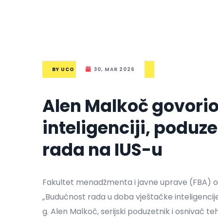
BY
UCO
30, MAR 2026
Alen Malkoč govorio
inteligenciji, poduz
rada na IUS-u
Fakultet menadžmenta i javne uprave (FBA) o
„Budućnost rada u doba vještačke inteligencije: 
g. Alen Malkoč, serijski poduzetnik i osnivač t