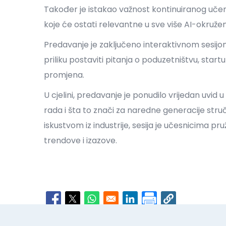
Također je istakao važnost kontinuiranog učenj
koje će ostati relevantne u sve više AI-okruže
Predavanje je zaključeno interaktivnom sesijom 
priliku postaviti pitanja o poduzetništvu, start
promjena.
U cjelini, predavanje je ponudilo vrijedan uvid 
rada i šta to znači za naredne generacije stru
iskustvom iz industrije, sesija je učesnicima pr
trendove i izazove.
Opens in a new window
Opens in a new window
Opens in a new window
Opens in a new window