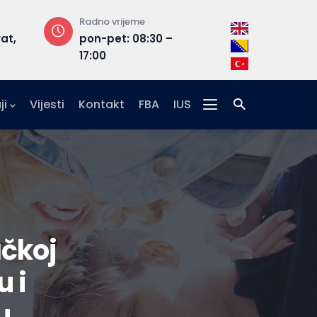
Radno vrijeme
Adresa
rat,
pon-pet: 08:30 –
Hrasnička ce
17:00
15, 71210 Ilidža
ji
Vijesti
Kontakt
FBA
IUS
ačkoj
u i
u