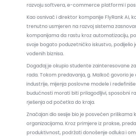
razvoju softvera, e-commerce platformi i poslo
Kao osnivač i direktor kompanije FlyRank AI, koj
trenutno usmjeren na razvoj sistema zasnovanih
kompanijama da rastu kroz automatizaciju, pod
svoje bogato poduzetničko iskustvo, podijelio je
vođenih biznisa.
Događaj je okupio studente zainteresovane za 
rada. Tokom predavanja, g. Malkoč govorio je 
industrije, mijenja poslovne modele i redefiniše
budućnosti morati biti prilagodljivi, sposobni rad
rješenja od početka do kraja.
Značajan dio sesije bio je posvećen prilikama k
organizacijama. Kroz primjere iz prakse, preda
produktivnost, podržati donošenje odluka i om