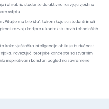
a i ohrabrio studente da aktivno razvijaju vještine
nom svijetu.
„Pitajte me bilo šta”, tokom koje su studenti imali
upima i razvoju karijere u kontekstu brzih tehnoloških
u to kako vještačka inteligencija oblikuje budućnost
čnjaka. Povezujući teorijske koncepte sa stvarnim
užila inspirativan i koristan pogled na savremene